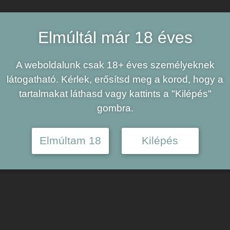
 maláta, Malátázatlan
Elmúltál már 18 éves
A weboldalunk csak 18+ éves személyeknek
látogatható. Kérlek, erősítsd meg a korod, hogy a
tartalmakat láthasd vagy kattints a "Kilépés"
gombra.
Elmúltam 18
Kilépés
MEGOSZTÁS: