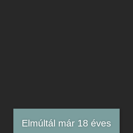
0
0
FT
Merch
Mind a(z) 11 találat megjelenítve
Elmúltál már 18 éves