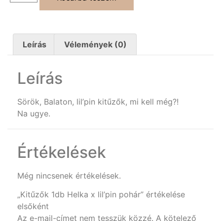
Leírás
Vélemények (0)
Leírás
Sörök, Balaton, lil’pin kitűzők, mi kell még?!
Na ugye.
Értékelések
Még nincsenek értékelések.
„Kitűzők 1db Helka x lil’pin pohár” értékelése
elsőként
Az e-mail-címet nem tesszük közzé.
A kötelező