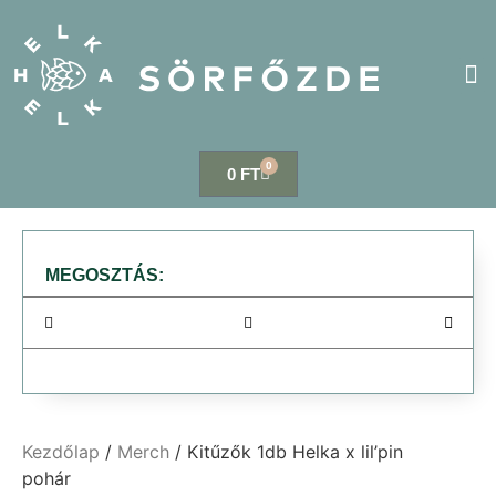
LEGYÉL A PAR
HELKA LELŐH
0
0
FT
MEGOSZTÁS:
Kezdőlap
/
Merch
/ Kitűzők 1db Helka x lil’pin
pohár