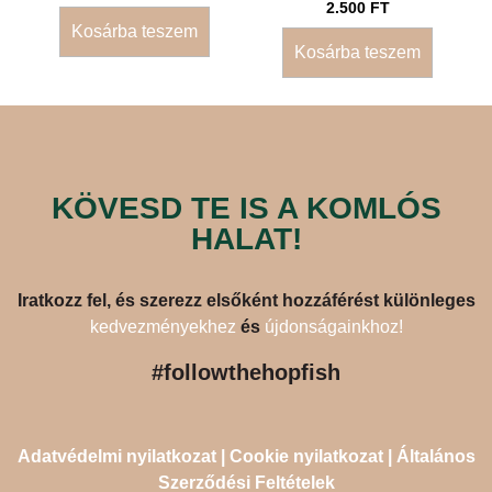
2.500
FT
Kosárba teszem
Kosárba teszem
KÖVESD TE IS A KOMLÓS
HALAT!
Iratkozz fel, és szerezz elsőként hozzáférést különleges
kedvezményekhez
és
újdonságainkhoz!
#followthehopfish
Adatvédelmi nyilatkozat
|
Cookie nyilatkozat
|
Általános
Szerződési Feltételek