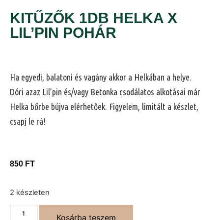
KITŰZŐK 1DB HELKA X
LIL’PIN POHÁR
Ha egyedi, balatoni és vagány akkor a Helkában a helye.
Dóri azaz Lil’pin és/vagy Betonka csodálatos alkotásai már
Helka bőrbe bújva elérhetőek. Figyelem, limitált a készlet,
csapj le rá!
850
FT
2 készleten
Kosárba teszem