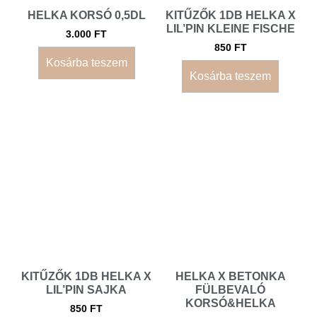
HELKA KORSÓ 0,5DL
KITŰZŐK 1DB HELKA X
LIL’PIN KLEINE FISCHE
3.000
FT
850
FT
Kosárba teszem
Kosárba teszem
KITŰZŐK 1DB HELKA X
HELKA X BETONKA
LIL’PIN SAJKA
FÜLBEVALÓ
KORSÓ&HELKA
850
FT